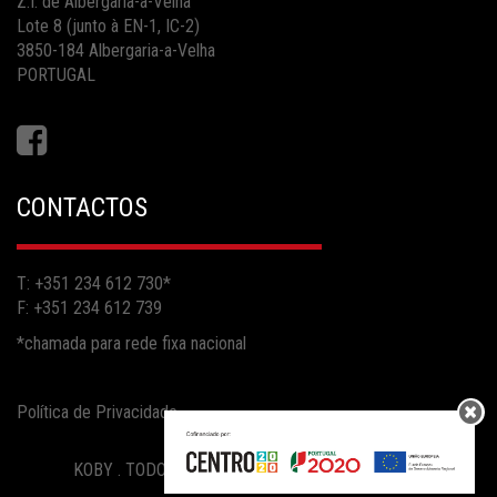
Z.I. de Albergaria-a-Velha
Lote 8 (junto à EN-1, IC-2)
3850-184 Albergaria-a-Velha
PORTUGAL
CONTACTOS
T: +351 234 612 730
*
F: +351 234 612 739
*chamada para rede fixa nacional
Política de Privacidade
KOBY . TODOS OS DIREITOS RESERVADOS .
2026